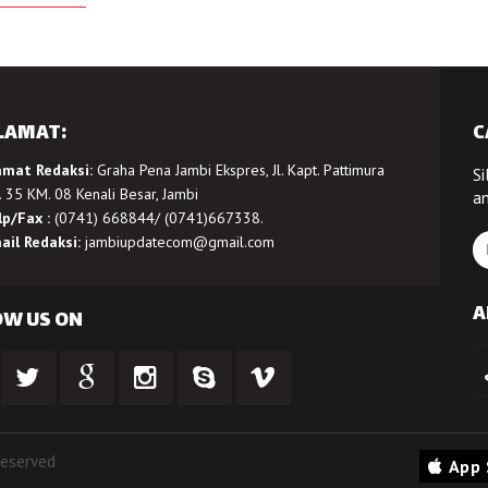
LAMAT:
C
amat Redaksi:
Graha Pena Jambi Ekspres, Jl. Kapt. Pattimura
Si
 35 KM. 08 Kenali Besar, Jambi
a
lp/Fax :
(0741) 668844/ (0741)667338.
ail Redaksi:
jambiupdatecom@gmail.com
A
OW US ON
Reserved
App 