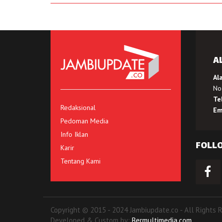
A
Al
No.
Te
Redaksional
Em
Pedoman Media
Info Iklan
FOLL
Karir
Tentang Kami
Copyright © 2015 - 2024 Jambiupdate.co - All Rights 
Developed & Custom by:
Bermultimedia.com