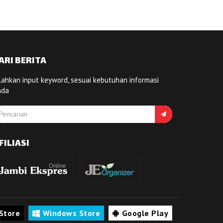
ARI BERITA
lahkan input keyword, sesuai kebutuhan informasi
nda
FILIASI
Store
Windows Store
Google Play