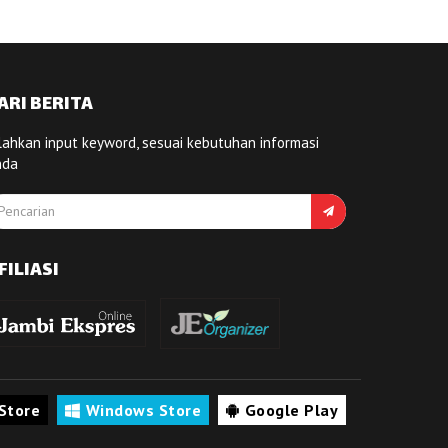
ARI BERITA
lahkan input keyword, sesuai kebutuhan informasi
nda
FILIASI
Store
Windows Store
Google Play