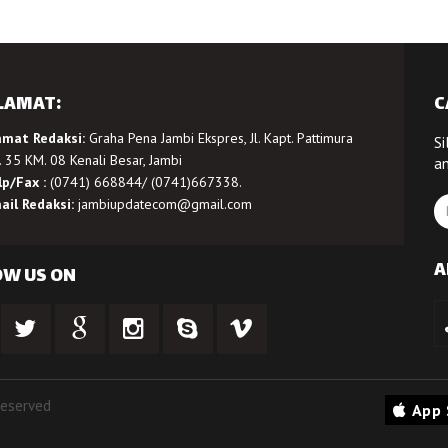
LAMAT:
C
amat Redaksi:
Graha Pena Jambi Ekspres, Jl. Kapt. Pattimura
Si
 35 KM. 08 Kenali Besar, Jambi
a
lp/Fax :
(0741) 668844/ (0741)667338.
ail Redaksi:
jambiupdatecom@gmail.com
A
OW US ON
Reserved
App 