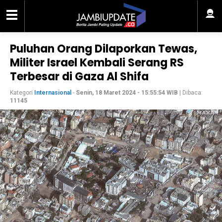
Puluhan Orang Dilaporkan Tewas,
Militer Israel Kembali Serang RS
Terbesar di Gaza Al Shifa
Kategori
Internasional
-
Senin, 18 Maret 2024 - 15:55:54 WIB
| Dibaca:
11145