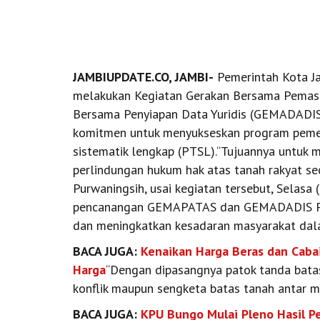
JAMBIUPDATE.CO, JAMBI-
Pemerintah Kota J
melakukan Kegiatan Gerakan Bersama Pema
Bersama Penyiapan Data Yuridis (GEMADADIS)
komitmen untuk menyukseskan program pemer
sistematik lengkap (PTSL).“Tujuannya untuk
perlindungan hukum hak atas tanah rakyat sec
Purwaningsih, usai kegiatan tersebut, Selasa 
pencanangan GEMAPATAS dan GEMADADIS PTSL
dan meningkatkan kesadaran masyarakat dala
BACA JUGA:
Kenaikan Harga Beras dan Cabai
Harga
“Dengan dipasangnya patok tanda batas
konflik maupun sengketa batas tanah antar m
BACA JUGA:
KPU Bungo Mulai Pleno Hasil Pe