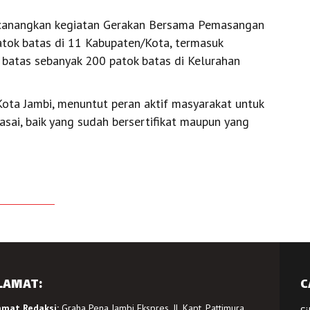
a dicanangkan kegiatan Gerakan Bersama Pemasangan
tok batas di 11 Kabupaten/Kota, termasuk
 batas sebanyak 200 patok batas di Kelurahan
Kota Jambi, menuntut peran aktif masyarakat untuk
ai, baik yang sudah bersertifikat maupun yang
LAMAT:
C
amat Redaksi:
Graha Pena Jambi Ekspres, Jl. Kapt. Pattimura