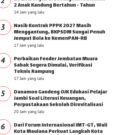
2
2 Anak Kandung Bertahun - Tahun
14 Jam yang lalu
Nasib Kontrak PPPK 2027 Masih
3
Menggantung, BKPSDM Sungai Penuh
Jemput Bola ke KemenPAN-RB
17 Jam yang lalu
Perbaikan Fender Jembatan Muara
4
Sabak Segera Dimulai, Verifikasi
Teknis Rampung
17 Jam yang lalu
Danamon Gandeng OJK Edukasi Pelajar
5
Jambi Soal Literasi Keuangan,
Perpustakaan Sekolah Direvitalisasi
20 Jam yang lalu
Dari Forum Internasional IMT-GT, Wali
6
Kota Maulana Perkuat Langkah Kota