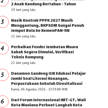
2
2 Anak Kandung Bertahun - Tahun
19 Jam yang lalu
Nasib Kontrak PPPK 2027 Masih
3
Menggantung, BKPSDM Sungai Penuh
Jemput Bola ke KemenPAN-RB
22 Jam yang lalu
Perbaikan Fender Jembatan Muara
4
Sabak Segera Dimulai, Verifikasi
Teknis Rampung
22 Jam yang lalu
Danamon Gandeng OJK Edukasi Pelajar
5
Jambi Soal Literasi Keuangan,
Perpustakaan Sekolah Direvitalisasi
Kamis, 06 Agustus 2026 - 13:53:08 WIB
Dari Forum Internasional IMT-GT, Wali
6
Kota Maulana Perkuat Langkah Kota