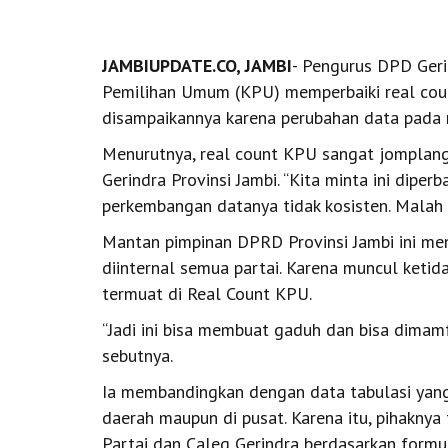
JAMBIUPDATE.CO, JAMBI
- Pengurus DPD Geri
Pemilihan Umum (KPU) memperbaiki real count
disampaikannya karena perubahan data pada 
Menurutnya, real count KPU sangat jomplang 
Gerindra Provinsi Jambi. “Kita minta ini diperb
perkembangan datanya tidak kosisten. Malah a
Mantan pimpinan DPRD Provinsi Jambi ini me
diinternal semua partai. Karena muncul ketid
termuat di Real Count KPU.
“Jadi ini bisa membuat gaduh dan bisa dimamf
sebutnya.
Ia membandingkan dengan data tabulasi yang d
daerah maupun di pusat. Karena itu, pihaknya
Partai dan Caleg Gerindra berdasarkan formul