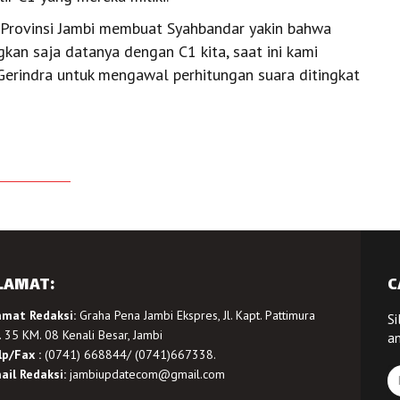
di Provinsi Jambi membuat Syahbandar yakin bahwa
gkan saja datanya dengan C1 kita, saat ini kami
rindra untuk mengawal perhitungan suara ditingkat
LAMAT:
C
amat Redaksi:
Graha Pena Jambi Ekspres, Jl. Kapt. Pattimura
Si
 35 KM. 08 Kenali Besar, Jambi
a
lp/Fax :
(0741) 668844/ (0741)667338.
ail Redaksi:
jambiupdatecom@gmail.com