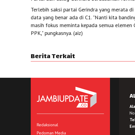
Terlebih saksi partai Gerindra yang merata 
data yang benar ada di C1. "Nanti kita bandin
masih fokus meminta kepada semua elemen Ge
PPK," pungkasnya. (aiz)
Berita Terkait
A
Al
No.
Te
Redaksional
Em
Pedoman Media