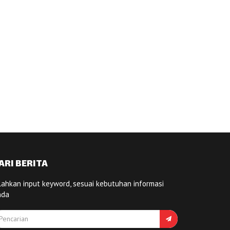
ARI BERITA
lahkan input keyword, sesuai kebutuhan informasi
nda