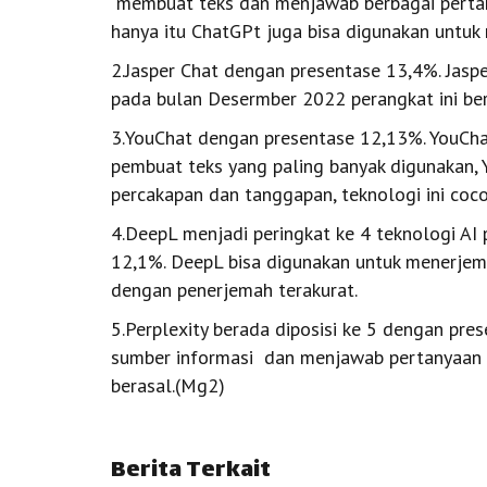
membuat teks dan menjawab berbagai pertany
hanya itu ChatGPt juga bisa digunakan untuk
2.Jasper Chat dengan presentase 13,4%. Jasp
pada bulan Desermber 2022 perangkat ini bera
3.YouChat dengan presentase 12,13%. YouCha
pembuat teks yang paling banyak digunakan,
percakapan dan tanggapan, teknologi ini coc
4.DeepL menjadi peringkat ke 4 teknologi A
12,1%. DeepL bisa digunakan untuk menerjem
dengan penerjemah terakurat.
5.Perplexity berada diposisi ke 5 dengan pre
sumber informasi dan menjawab pertanyaan d
berasal.(Mg2)
Berita Terkait