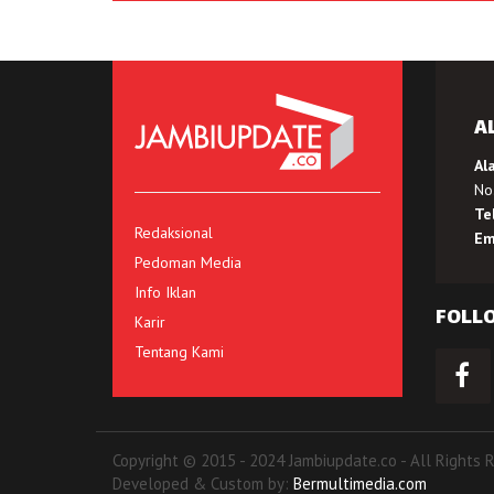
A
Al
No.
Te
Redaksional
Em
Pedoman Media
Info Iklan
FOLL
Karir
Tentang Kami
Copyright © 2015 - 2024 Jambiupdate.co - All Rights 
Developed & Custom by:
Bermultimedia.com