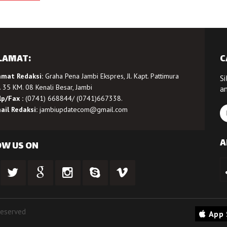
LAMAT:
C
amat Redaksi:
Graha Pena Jambi Ekspres, Jl. Kapt. Pattimura
Si
 35 KM. 08 Kenali Besar, Jambi
a
lp/Fax :
(0741) 668844/ (0741)667338.
ail Redaksi:
jambiupdatecom@gmail.com
A
OW US ON
Reserved
App 