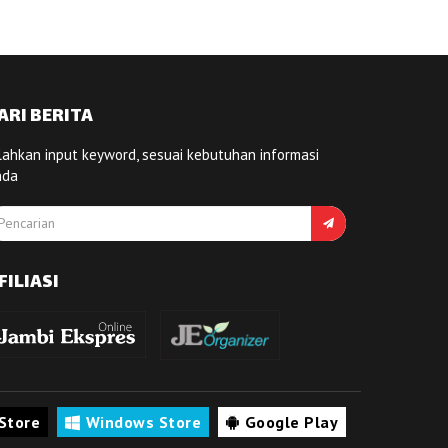
ARI BERITA
lahkan input keyword, sesuai kebutuhan informasi
nda
FILIASI
Store
Windows Store
Google Play