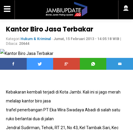
Kantor Biro Jasa Terbakar
Kategori
Hukum & Kriminal
-
Jumat, 15 Februari 2013 - 14:05:18 WIB
|
Dibaca:
20644
Kebakaran kembali terjadi di Kota Jambi. Kali ini si jago merah
melalap kantor biro jasa
trafel penerbangan PT Eka Wira Swadaya Abadi di salah satu
ruko berlantai dua di jalan
Jendral Sudirman, Tehok, RT 21, No 43, Kel Tambak Sari, Kec